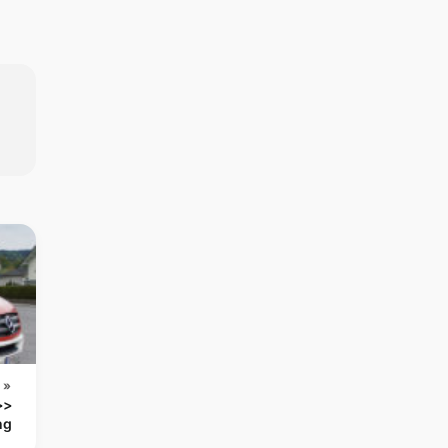
 »
>>
ng