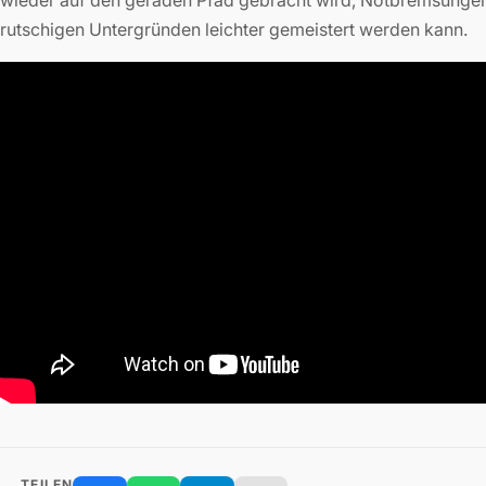
wieder auf den geraden Pfad gebracht wird, Notbremsungen
rutschigen Untergründen leichter gemeistert werden kann.
TEILEN