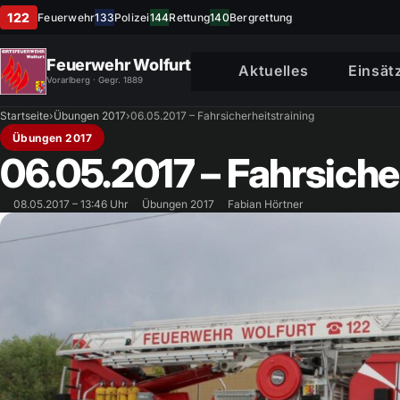
122
Feuerwehr
133
Polizei
144
Rettung
140
Bergrettung
Feuerwehr Wolfurt
Aktuelles
Einsät
Vorarlberg · Gegr. 1889
Startseite
›
Übungen 2017
›
06.05.2017 – Fahrsicherheitstraining
Übungen 2017
06.05.2017 – Fahrsiche
08.05.2017 – 13:46 Uhr
Übungen 2017
Fabian Hörtner