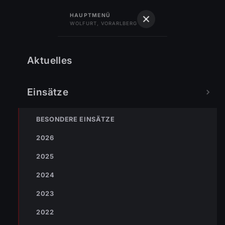
122
Feuerwehr
HAUPTMENÜ
WOLFURT, VORARLBERG
Feuerwehr Wolfurt
Vorarlberg · Gegr. 1889
Übungen 2014
Aktuelles
Einsätze
BESONDERE EINSÄTZE
2026
2025
2024
2023
2022