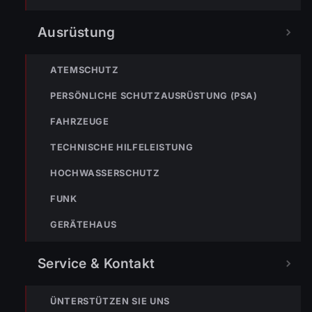
Ausrüstung
ATEMSCHUTZ
PERSÖNLICHE SCHUTZAUSRÜSTUNG (PSA)
FAHRZEUGE
ÜBUNGEN 2014
25. Okt. 2014
TECHNISCHE HILFELEISTUNG
25.10.2014 Schlussübung der
HOCHWASSERSCHUTZ
Feuerwehr Wolfurt
Für die Feuerwehr Wolfurt ging am 25. Oktober 2014
FUNK
das Übungsjahr zu Ende. Die letzte Übung für dieses
GERÄTEHAUS
Jahr handelte von einem…
Weiterlesen
Service & Kontakt
ÜNTERSTÜTZEN SIE UNS