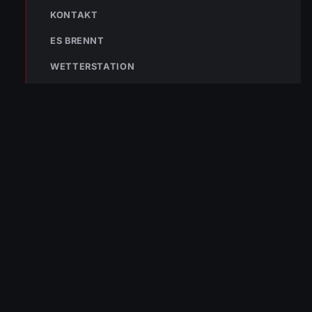
Fabian Hörtner
KONTAKT
ES BRENNT
WETTERSTATION
« VORHERIGER BEITRAG
ENr-22 28.04.2018 14:51 Uhr – Lerchenstraße >>
Patientenbergung