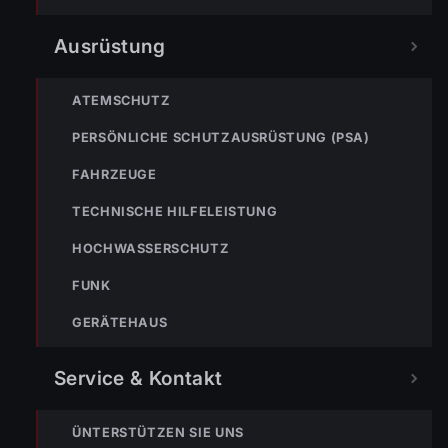
Ausrüstung
ATEMSCHUTZ
PERSÖNLICHE SCHUTZAUSRÜSTUNG (PSA)
FAHRZEUGE
TECHNISCHE HILFELEISTUNG
HOCHWASSERSCHUTZ
« VORHERIGER BEITRAG
FUNK
ENr-01 01.01.2021 12:22 Uhr Lerchenstraße >> Tierrettung
– Katze hängt in Baum fest
GERÄTEHAUS
Service & Kontakt
ÜNTERSTÜTZEN SIE UNS