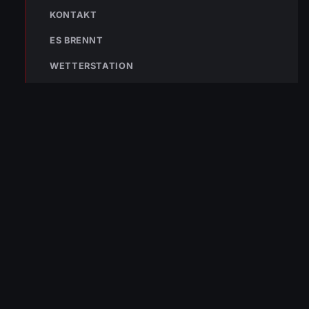
KONTAKT
ES BRENNT
NÄCHSTER BEITRAG »
ENr-03 11.01.2021 15:42 Uhr – Senderstraße >> BMA hat
WETTERSTATION
ausgelöst
NOTRUF
122
Im Notfall sofort
wählen
Nicht ins Gerätehaus –
immer die 122 anrufen.
FEUERWEHR