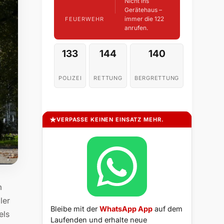
Nicht ins
Gerätehaus –
immer die 122
FEUERWEHR
anrufen.
133
144
140
POLIZEI
RETTUNG
BERGRETTUNG
VERPASSE KEINEN EINSATZ MEHR.
m
ler
Bleibe mit der
WhatsApp App
auf dem
els
Laufenden und erhalte neue