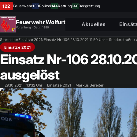
122
Feuerwehr
133
Polizei
144
Rettung
140
Bergrettung
Feuerwehr Wolfurt
Aktuelles
Einsät
Vorarlberg · Gegr. 1889
Startseite
›
Einsätze 2021
›
Einsatz Nr-106 28.10.2021 11:50 Uhr – Senderstraße 
Einsätze 2021
Einsatz Nr-106 28.10.2
ausgelöst
29.10.2021 – 13:32 Uhr
Einsätze 2021
Markus Bereiter