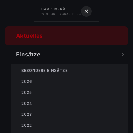
122
Feuerwehr
HAUPTMENÜ
WOLFURT, VORARLBERG
Feuerwehr Wolfurt
Vorarlberg · Gegr. 1889
Aktuelles
Einsätze
BESONDERE EINSÄTZE
2026
2025
2024
2023
2022